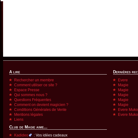
A lire
Dernières re
Rechercher un membre
Evere
Comment utiliser ce site ?
Magie
Espace Presse
Magie
Qui sommes nous ?
Magie
Questions Fréquentes
Magie
Comment on devient magicien ?
Magie
Conditions Générales de Vente
Evere Muk
Mentions légales
Evere Muk
Liens
Club de Magie aime...
Kadideo
: Vos idées cadeaux