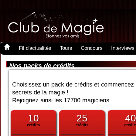
Fil d'actualités
Tours
Concours
Interviews
Nos packs de crédits
Choisissez un pack de crédits et commencez 
secrets de la magie !
Rejoignez ainsi les 17700 magiciens.
10
25
40
crédits
crédits
crédit