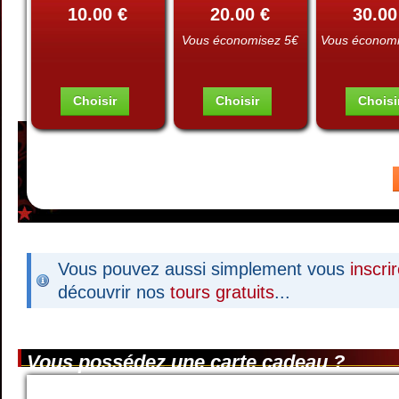
10.00 €
20.00 €
30.00
Vous économisez 5€
Vous économ
Choisir
Choisir
Choisi
Vous pouvez aussi simplement vous
inscri
découvrir nos
tours gratuits
...
Vous possédez une carte cadeau ?