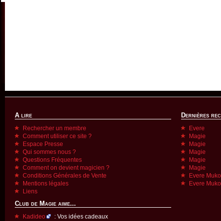
A lire
Dernières re
Rechercher un membre
Evere
Comment utiliser ce site ?
Magie
Espace Presse
Magie
Qui sommes nous ?
Magie
Questions Fréquentes
Magie
Comment on devient magicien ?
Magie
Conditions Générales de Vente
Evere Muk
Mentions légales
Evere Muk
Liens
Club de Magie aime...
Kadideo
: Vos idées cadeaux