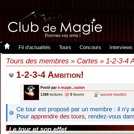
Fil d'actualités
Tours
Concours
Interviews
Tours des membres » Cartes » 1-2-3-4 A
1-2-3-4 Ambition!
Posté par
e-magie...nation
1386
lectures
0
favoris
aucune réaction
Ce tour est proposé par un membre : il n'y a
Pour
apprendre des tours
, rendez-vous dan
Le tour et son effet