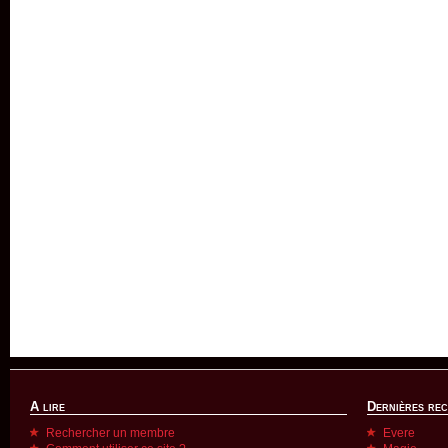
A lire
Dernières re
Rechercher un membre
Evere