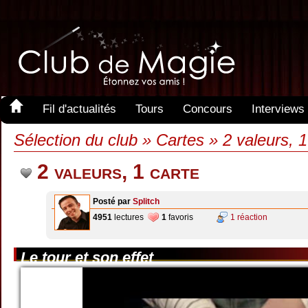
Fil d'actualités
Tours
Concours
Interviews
Sélection du club » Cartes » 2 valeurs, 1
2 valeurs, 1 carte
Posté par
Splitch
4951
lectures
1
favoris
1 réaction
Le tour et son effet