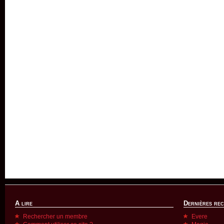
A lire
Dernières re
Rechercher un membre
Evere