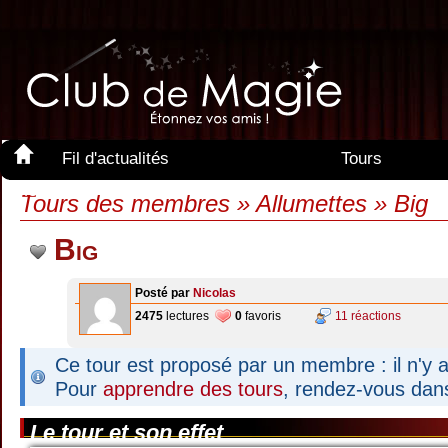
Fil d'actualités
Tours
Membres
Tours des membres » Allumettes » Big
Big
Posté par
Nicolas
2475
lectures
0
favoris
11 réactions
Ce tour est proposé par un membre : il n'y a
Pour
apprendre des tours
, rendez-vous dan
Le tour et son effet