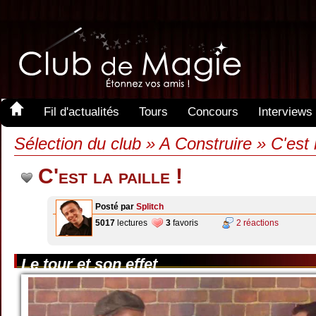
Fil d'actualités
Tours
Concours
Interviews
Sélection du club » A Construire » C'est l
C'est la paille !
Posté par
Splitch
5017
lectures
3
favoris
2 réactions
Le tour et son effet