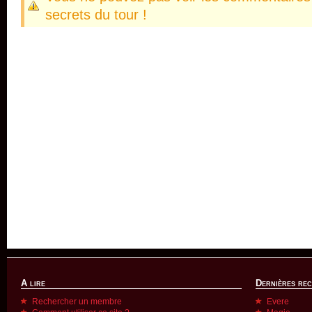
secrets du tour !
A lire
Dernières re
Rechercher un membre
Evere