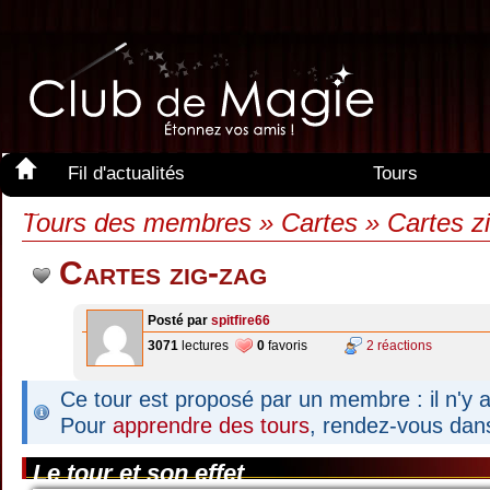
Fil d'actualités
Tours
Membres
Tours des membres » Cartes » Cartes z
Cartes zig-zag
Posté par
spitfire66
3071
lectures
0
favoris
2 réactions
Ce tour est proposé par un membre : il n'y a
Pour
apprendre des tours
, rendez-vous dan
Le tour et son effet