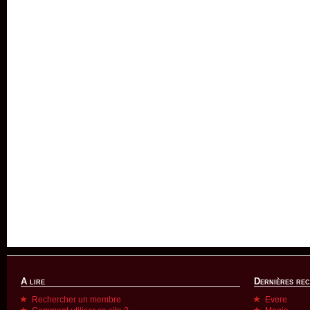
A lire
Dernières re
Rechercher un membre
Evere