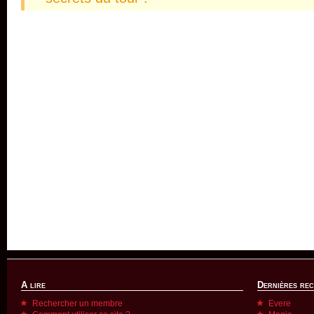
A lire
Dernières re
Rechercher un membre
Evere