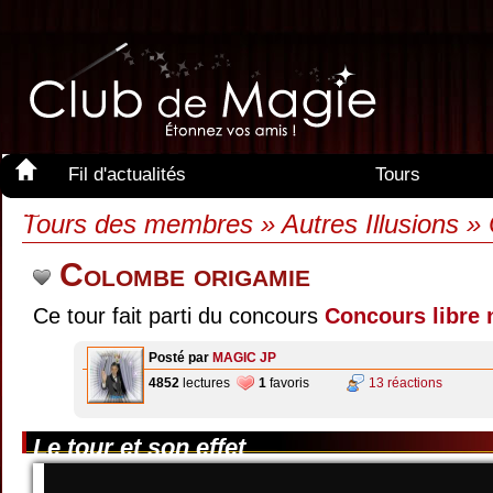
Fil d'actualités
Tours
Membres
Tours des membres » Autres Illusions »
Colombe origamie
Ce tour fait parti du concours
Concours libre 
Posté par
MAGIC JP
4852
lectures
1
favoris
13 réactions
Le tour et son effet