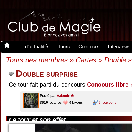
Fil d'actualités
Tours
Concours
Interviews
Tours des membres » Cartes » Double s
Double surprise
Ce tour fait parti du concours
Concours libre 
Posté par
Valentin G
3610
lectures
0
favoris
6 réactions
Le tour et son effet