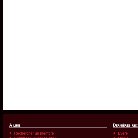
A lire
Dernières re
Rechercher un membre
Evere