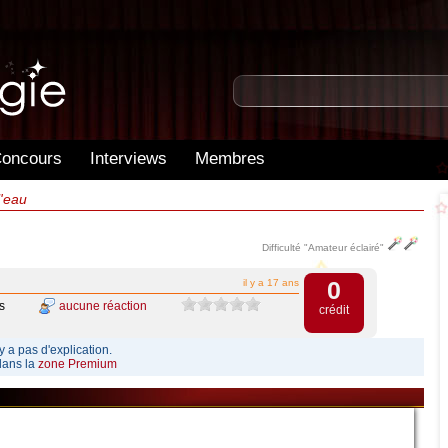
oncours
Interviews
Membres
l'eau
Difficulté "Amateur éclairé"
0
il y a 17 ans
s
aucune réaction
crédit
y a pas d'explication.
dans la
zone Premium