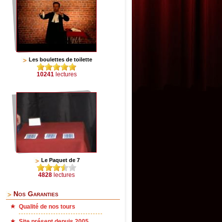
Les boulettes de toilette
10241
lectures
Le Paquet de 7
4828
lectures
Nos Garanties
Qualité de nos tours
Site présent depuis 2005