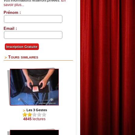
Vos informations resteront privées
.
En
savoir plus...
Prénom :
Email :
Tours similaires
Les 3 Gestes
4845
lectures