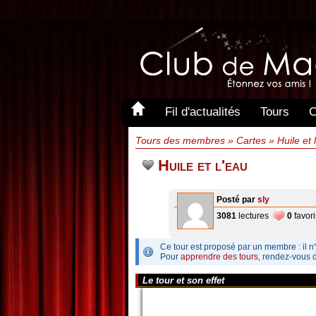
Fil d'actualités
Tours
C
Tours des membres » Cartes » Huile et 
Huile et l'eau
Posté par
sly
3081
lectures
0
favori
Ce tour est proposé par un membre : il n'
Pour
apprendre des tours
, rendez-vous 
Le tour et son effet