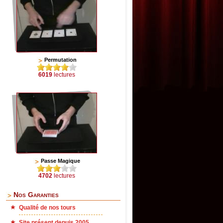
Permutation
6019
lectures
Passe Magique
4702
lectures
Nos Garanties
Qualité de nos tours
Site présent depuis 2005