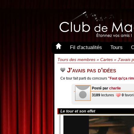
Fil d'actualités
Tours
C
Tours des membres » Cartes » J'avais p
J'avais pas d'idées
Ce tour fait parti du concours
"Faut qu'ça rim
Posté par
charlie
3189
lectures
0
favori
Le tour et son effet