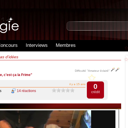
oncours
Interviews
Membres
as d'idées
Difficulté "Amateur éclairé"
e, c'est ça la Frime"
0
il y a 15 ans
s
14 réactions
crédit