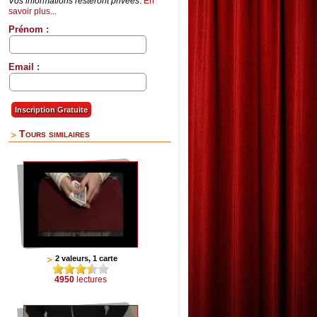
Vos informations resteront privées
.
En
savoir plus...
Prénom :
Email :
Tours similaires
2 valeurs, 1 carte
4950
lectures