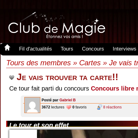
Fil d'actualités
Tours
Concours
Interviews
Tours des membres » Cartes » Je vais tr
Je vais trouver ta carte!!
Ce tour fait parti du concours
Concours libre 
Posté par
Gabriel B
3672
lectures
0
favoris
8 réactions
Le tour et son effet