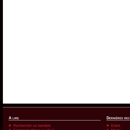
A lire
Dernières re
Rechercher un membre
Evere