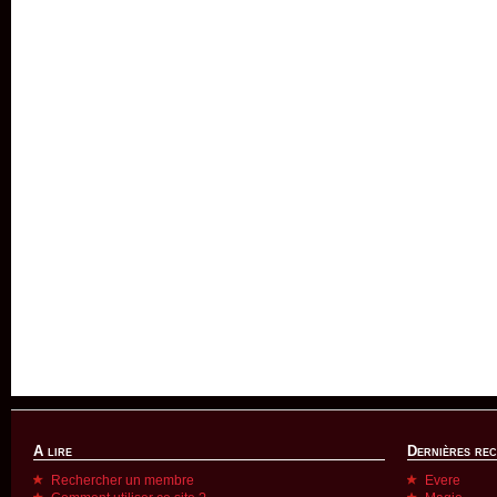
A lire
Dernières re
Rechercher un membre
Evere