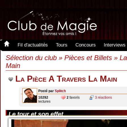
Fil d'actualités
Tours
Concours
Interviews
Sélection du club » Pièces et Billets » L
Main
La Pièce A Travers La Main
Posté par
Splitch
10292
2
favoris
3 réactions
lectures
Le tour et son effet