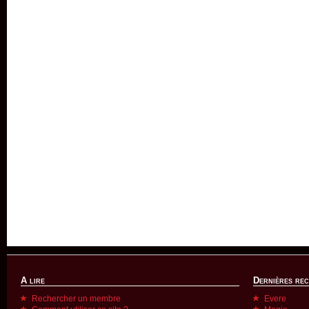
A lire
Dernières re
Rechercher un membre
Evere