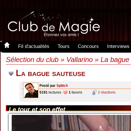
Fil d'actualités
Tours
Concours
Interviews
Sélection du club » Vallarino » La bagu
La bague sauteuse
Posté par
Splitch
5191
lectures
1
favoris
2 réactions
Le tour et son effet