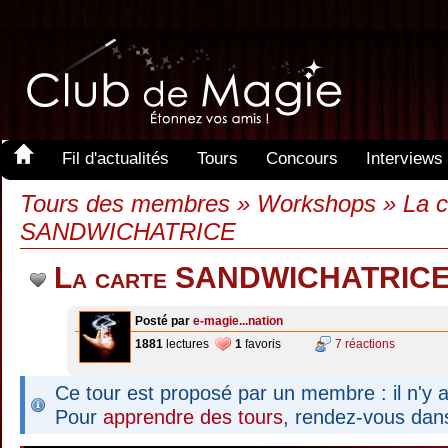
Fil d'actualités
Tours
Concours
Interviews
Tours des membres » Workshops » La c
SANDWICHATRICE
La carte SANDWICHATRIC
Posté par
e-magie...nation
1881
lectures
1
favoris
7 réactions
Ce tour est proposé par un membre : il n'y a
Pour
apprendre des tours
, rendez-vous dan