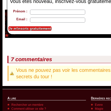
Vous êtes nouveau, inscrivez-vous gratuiteme
Prénom :
Email :
7 commentaires
Vous ne pouvez pas voir les commentaires 
secrets du tour !
A lire
Dernières re
Rechercher un membre
Evere
Comment utiliser ce site ?
Magie