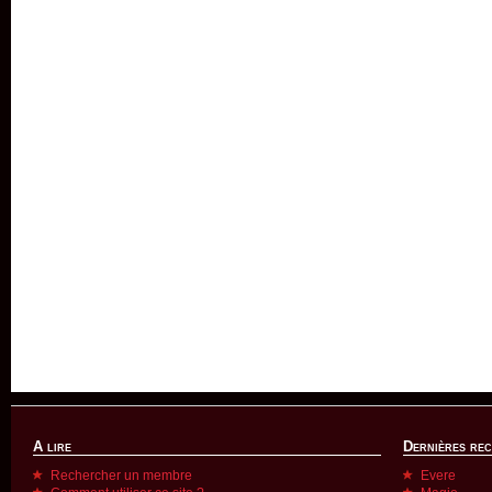
A lire
Dernières re
Rechercher un membre
Evere