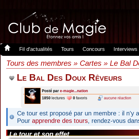
Fil d'actualités
Tours
Concours
Interviews
Tours des membres » Cartes » Le Bal 
Le Bal Des Doux Rêveurs
Posté par
e-magie...nation
1850
lectures
0
favoris
aucune réaction
Ce tour est proposé par un membre : il n'y a
Pour
apprendre des tours
, rendez-vous dan
Le tour et son effet