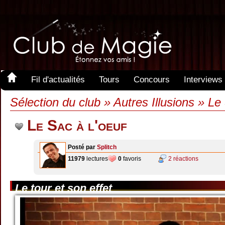
Fil d'actualités
Tours
Concours
Interviews
Sélection du club » Autres Illusions » Le
Le Sac à l'oeuf
Posté par
Splitch
11979
lectures
0
favoris
2 réactions
Le tour et son effet