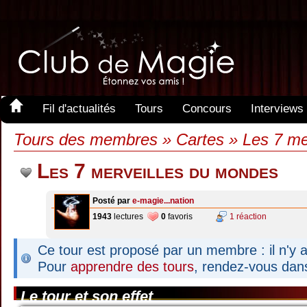
Fil d'actualités
Tours
Concours
Interviews
Tours des membres » Cartes » Les 7 me
Les 7 merveilles du mondes
Posté par
e-magie...nation
1943
lectures
0
favoris
1 réaction
Ce tour est proposé par un membre : il n'y a
Pour
apprendre des tours
, rendez-vous dan
Le tour et son effet