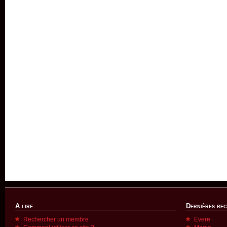
A lire
Dernières re
Rechercher un membre
Evere