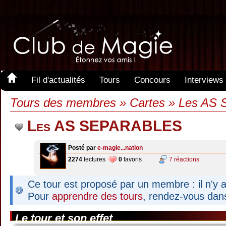
Fil d'actualités
Tours
Concours
Interviews
Tours des membres » Cartes » Les A
Les AS SEPARABLES
Posté par
e-magie...nation
2274
lectures
0
favoris
7 réactions
Ce tour est proposé par un membre : il n'y a
Pour
apprendre des tours
, rendez-vous dan
Le tour et son effet