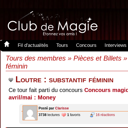
Fil d'actualités
Tours
Concours
Interviews
Tours des membres » Pièces et Billets » 
féminin
Loutre : substantif féminin
Ce tour fait parti du concours
Concours magi
avril/mai : Money
Posté par
Clarisse
3738
lectures
1
favoris
16 réactions