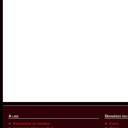
A lire
Dernières re
Rechercher un membre
Evere