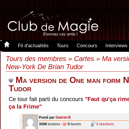
Fil d'actualités
Tours
Concours
Interviews
Tours des membres » Cartes » Ma vers
New-York De Brian Tudor
Ma version de One man form 
Tudor
Ce tour fait parti du concours
"Faut qu'ça rime
ça la Frime"
Posté par
Gabriel B
3098
lectures
0
favoris
6 réactions