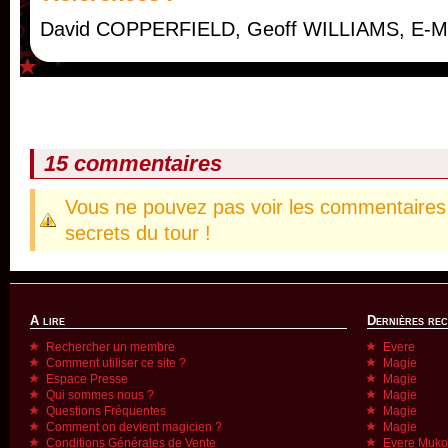
David COPPERFIELD, Geoff WILLIAMS, E-Mag
15 commentaires
Vous ne pouvez pas voir les commentaires 
secrets du tour !
A lire
Dernières re
Rechercher un membre
Evere
Comment utiliser ce site ?
Magie
Espace Presse
Magie
Qui sommes nous ?
Magie
Questions Fréquentes
Magie
Comment on devient magicien ?
Magie
Conditions Générales de Vente
Evere Muk