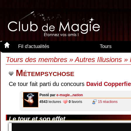
Fil d'actualités
Tours
Membres
Tours des membres » Autres Illusions 
Métempsychose
Ce tour fait parti du concours
David Copperfie
Posté par
e-magie...nation
4543
lectures
0
favoris
15 réactions
Le tour et son effet