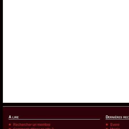
A lire
Dernières re
Rechercher un membre
Evere