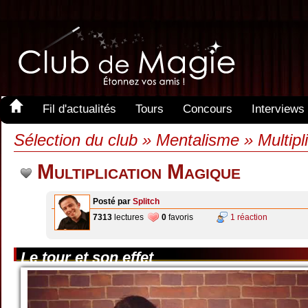
Fil d'actualités
Tours
Concours
Interviews
Sélection du club » Mentalisme » Multipl
Multiplication Magique
Posté par
Splitch
7313
lectures
0
favoris
1 réaction
Le tour et son effet