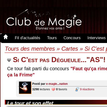
Fil d'actualités
Tours
Concours
Interviews
Tours des membres » Cartes » Si C'est 
Si C'est pas Dégueule..."AS"!
Ce tour fait parti du concours
"Faut qu'ça rime
ça la Frime"
Posté par
e-magie...nation
3298
lectures
0
favoris
9 réactions
Le tour et son effet