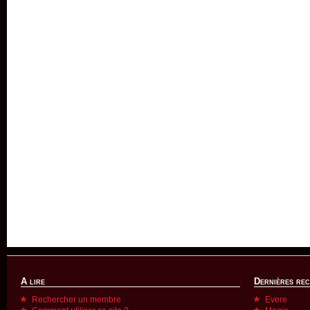
A lire
Dernières re
Rechercher un membre
Evere