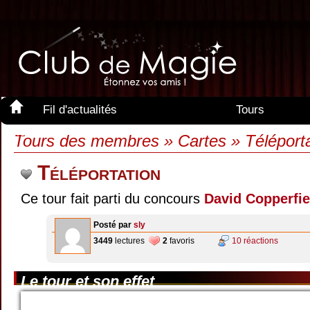
Fil d'actualités
Tours
Membres
Tours des membres » Cartes » Téléporta
Téléportation
Ce tour fait parti du concours
David Copperfie
Posté par
sly
3449
lectures
2
favoris
10 réactions
Le tour et son effet