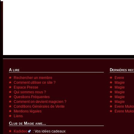
A lire
Dernières re
Rechercher un membre
Evere
Comment utiliser ce site ?
Magie
Espace Presse
Magie
Qui sommes nous ?
Magie
Questions Fréquentes
Magie
Comment on devient magicien ?
Magie
Conditions Générales de Vente
Evere Muk
Mentions légales
Evere Muk
Liens
Club de Magie aime...
Kadideo
: Vos idées cadeaux