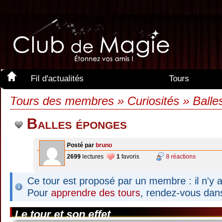
Fil d'actualités
Tours
Membres
Tours des membres » Curiosités » Ball
Balles éponges
Posté par
bruno
2699
lectures
1
favoris
8 réactions
Ce tour est proposé par un membre : il n'y a
Pour
apprendre des tours
, rendez-vous dan
Le tour et son effet