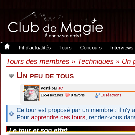
Fil d'actualités
Tours
Concours
Interviews
Tours des membres » Techniques » Un 
Un peu de tous
Posté par
JC
1654
lectures
0
favoris
10 réactions
Ce tour est proposé par un membre : il n'y a
Pour
apprendre des tours
, rendez-vous dan
Le tour et son effet