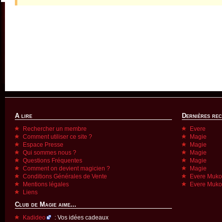
A lire
Dernières re
Rechercher un membre
Evere
Comment utiliser ce site ?
Magie
Espace Presse
Magie
Qui sommes nous ?
Magie
Questions Fréquentes
Magie
Comment on devient magicien ?
Magie
Conditions Générales de Vente
Evere Muk
Mentions légales
Evere Muk
Liens
Club de Magie aime...
Kadideo
: Vos idées cadeaux