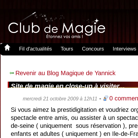
Fil d'actualités
Tours
Concours
Interviews
Revenir au Blog Magique de Yannick
Site de magie en close-up à visiter...
-
0 comment
mercredi 21 octobre 2009 à 12h11
Si vous aimez la prestidigitation et voudriez o
spectacle entre amis, ou assister à un specta
de-seine ( uniquement sous réservation ), pr
enfants et adultes ( uniquement ) en Ile-de-Fr