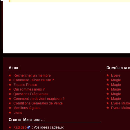
A lire
Dernières re
Rechercher un membre
Evere
Comment utiliser ce site ?
Magie
Espace Presse
Magie
Qui sommes nous ?
Magie
Questions Fréquentes
Magie
Comment on devient magicien ?
Magie
Conditions Générales de Vente
Evere Muk
Mentions légales
Evere Muk
Liens
Club de Magie aime...
Kadideo
: Vos idées cadeaux