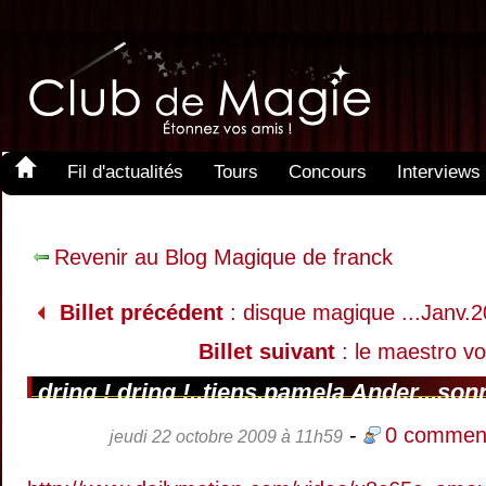
Fil d'actualités
Tours
Concours
Interviews
Revenir au Blog Magique de franck
Billet précédent
: disque magique ...Janv.
Billet suivant
: le maestro vo
dring ! dring !..tiens,pamela Ander...son
-
0 comment
jeudi 22 octobre 2009 à 11h59