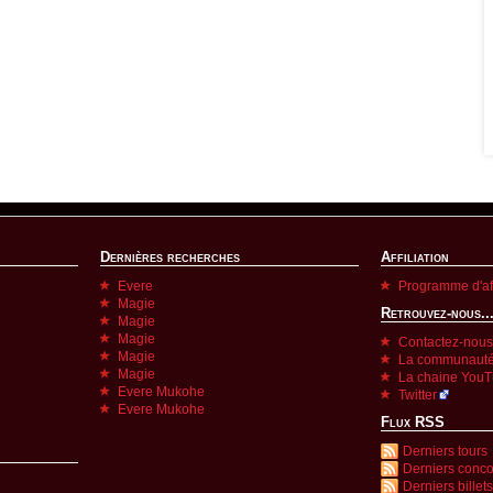
Dernières recherches
Affiliation
Evere
Programme d'aff
Magie
Retrouvez-nous..
Magie
Magie
Contactez-nous
Magie
La communauté
Magie
La chaine You
Evere Mukohe
Twitter
Evere Mukohe
Flux RSS
Derniers tours
Derniers conc
Derniers billets