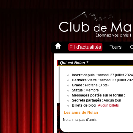
Fil d'actualités
Tours
C
Qui est Nolan ?
Inscrit depuis
: samedi 27 juillet 202
Dernière visite
: samedi 27 juillet 20
Grade
: Profane (0 pts)
Status
: Membre
Messages postés sur le forum
:
Secrets partagés
: Aucun tour
Billets de blog
:
Aucun billets
Les amis de Nolan
Nolan n'a pas d'amis !