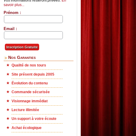
Vos informations resteront privées
.
En
savoir plus...
Prénom :
Email :
Nos Garanties
Qualité de nos tours
Site présent depuis 2005
Évolution du contenu
Commande sécurisée
Visionnage immédiat
Lecture illimitée
Un support à votre écoute
Achat écologique