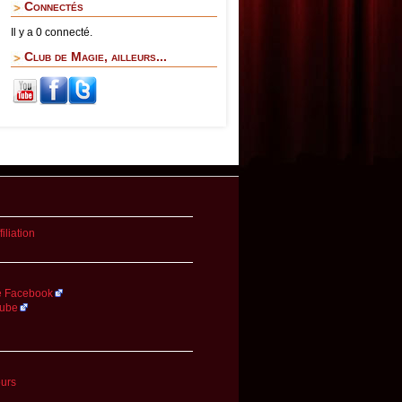
Connectés
Il y a 0 connecté.
Club de Magie, ailleurs...
iliation
.
 Facebook
Tube
ours