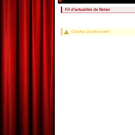
Fil d'actualités de
Nolan
Circulez, y'a rien à voir !