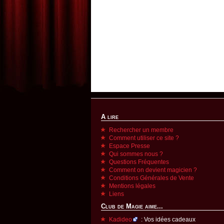
A lire
Rechercher un membre
Comment utiliser ce site ?
Espace Presse
Qui sommes nous ?
Questions Fréquentes
Comment on devient magicien ?
Conditions Générales de Vente
Mentions légales
Liens
Club de Magie aime...
Kadideo
: Vos idées cadeaux