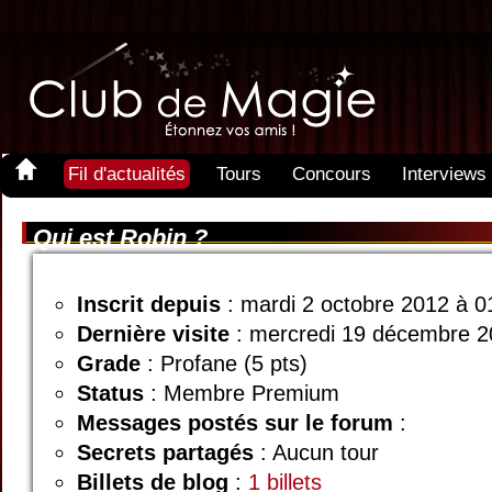
Fil d'actualités
Tours
Concours
Interviews
Qui est Robin ?
Inscrit depuis
: mardi 2 octobre 2012 à 
Dernière visite
: mercredi 19 décembre 2
Grade
: Profane (5 pts)
Status
: Membre Premium
Messages postés sur le forum
:
Secrets partagés
: Aucun tour
Billets de blog
:
1 billets