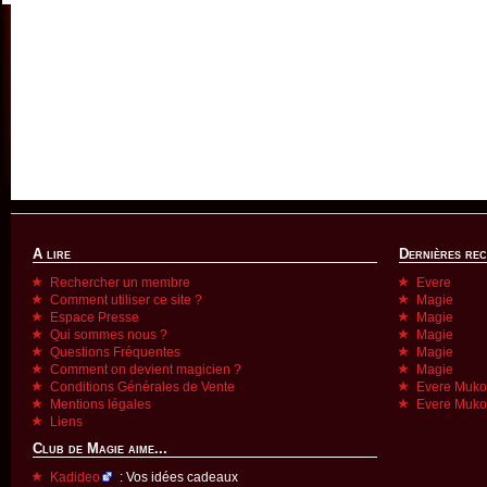
A lire
Dernières re
Rechercher un membre
Evere
Comment utiliser ce site ?
Magie
Espace Presse
Magie
Qui sommes nous ?
Magie
Questions Fréquentes
Magie
Comment on devient magicien ?
Magie
Conditions Générales de Vente
Evere Muk
Mentions légales
Evere Muk
Liens
Club de Magie aime...
Kadideo
: Vos idées cadeaux