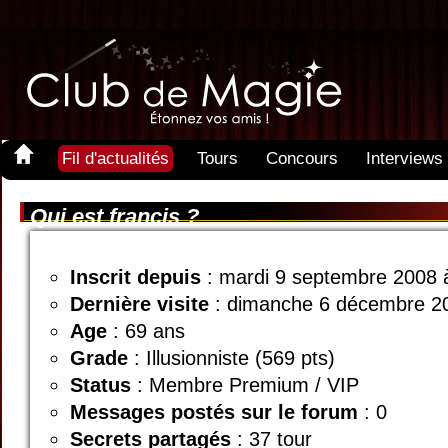
Fil d'actualités
Tours
Concours
Interviews
Qui est francis ?
Inscrit depuis
: mardi 9 septembre 2008 
Dernière visite
: dimanche 6 décembre 2
Age
: 69 ans
Grade
: Illusionniste (569 pts)
Status
: Membre Premium / VIP
Messages postés sur le forum
: 0
Secrets partagés
: 37 tour