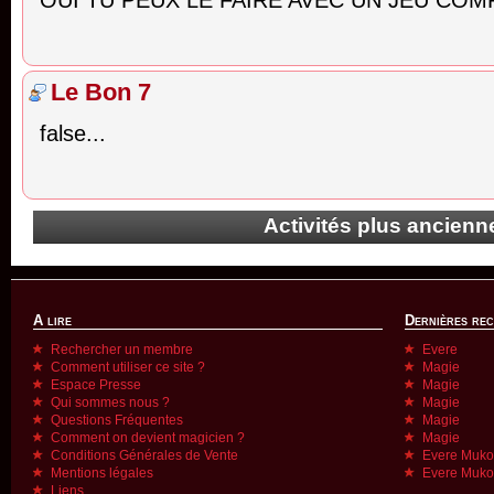
OUI TU PEUX LE FAIRE AVEC UN JEU COMP
Le Bon 7
false...
Activités plus ancienne
A lire
Dernières re
Rechercher un membre
Evere
Comment utiliser ce site ?
Magie
Espace Presse
Magie
Qui sommes nous ?
Magie
Questions Fréquentes
Magie
Comment on devient magicien ?
Magie
Conditions Générales de Vente
Evere Muk
Mentions légales
Evere Muk
Liens