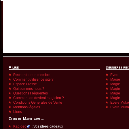
A lire
Dernières re
Rechercher un membre
Evere
Comment utiliser ce site ?
Magie
Espace Presse
Magie
Qui sommes nous ?
Magie
Questions Fréquentes
Magie
Comment on devient magicien ?
Magie
Conditions Générales de Vente
Evere Muk
Mentions légales
Evere Muk
Liens
Club de Magie aime...
Kadideo
: Vos idées cadeaux