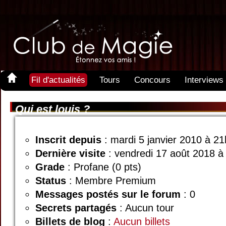
Fil d'actualités
Tours
Concours
Interviews
Qui est louis ?
Inscrit depuis
: mardi 5 janvier 2010 à 2
Dernière visite
: vendredi 17 août 2018 à
Grade
: Profane (0 pts)
Status
: Membre Premium
Messages postés sur le forum
: 0
Secrets partagés
: Aucun tour
Billets de blog
:
Aucun billets