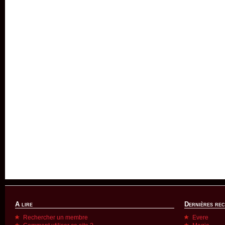
A lire
Dernières re
Rechercher un membre
Evere