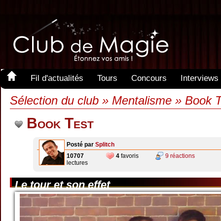
Fil d'actualités
Tours
Concours
Interviews
Sélection du club » Mentalisme » Book 
Book Test
Posté par
Splitch
10707
4
favoris
9 réactions
lectures
Le tour et son effet