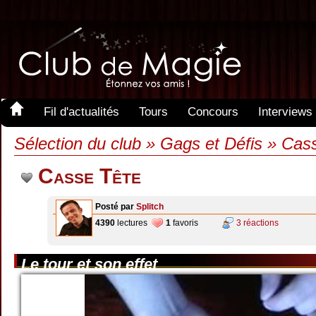
Fil d'actualités
Tours
Concours
Interviews
Sélection du club » Gags et Défis » Cas
Casse Tête
Posté par
Splitch
4390
lectures
1
favoris
3 réactions
Le tour et son effet