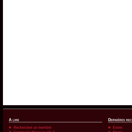
A lire
Dernières re
Rechercher un membre
Evere