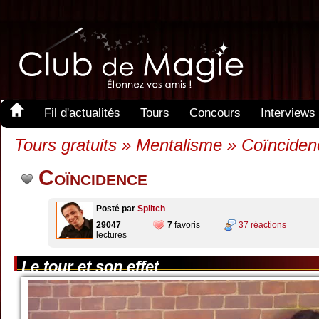
Fil d'actualités
Tours
Concours
Interviews
Tours gratuits » Mentalisme » Coïncide
Coïncidence
Posté par
Splitch
29047
7
favoris
37 réactions
lectures
Le tour et son effet