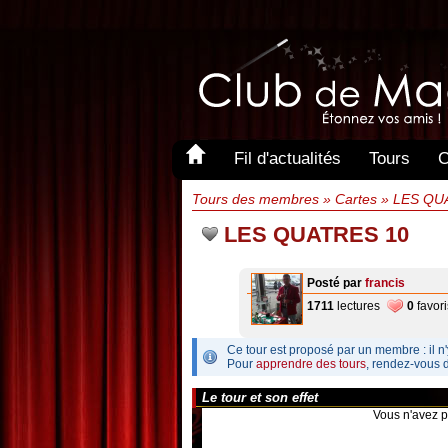
Fil d'actualités
Tours
C
Tours des membres » Cartes » LES Q
LES QUATRES 10
Posté par
francis
1711
lectures
0
favori
Ce tour est proposé par un membre : il n'
Pour
apprendre des tours
, rendez-vous 
Le tour et son effet
Vous n'avez p