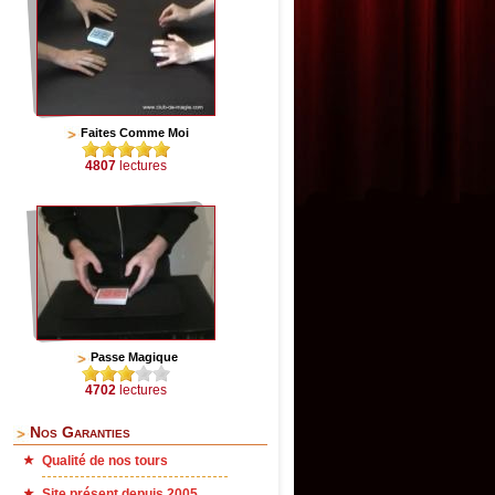
Faites Comme Moi
4807
lectures
Passe Magique
4702
lectures
Nos Garanties
Qualité de nos tours
Site présent depuis 2005