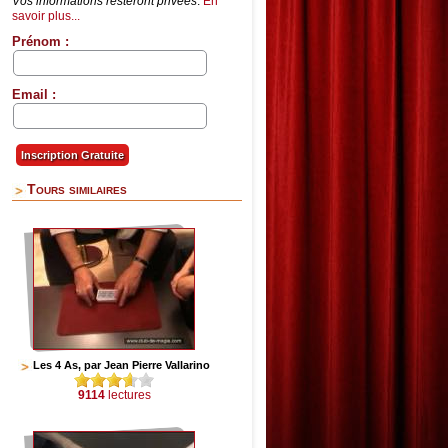
Vos informations resteront privées
.
En
savoir plus...
Prénom :
Email :
Tours similaires
Les 4 As, par Jean Pierre Vallarino
9114
lectures