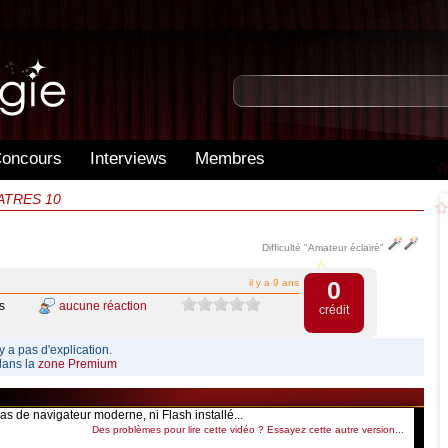
oncours
Interviews
Membres
UATRES 10
Difficulté "Amateur éclairé"
0
il y a 9 ans
s
aucune réaction
crédit
y a pas d'explication.
dans la
zone Premium
as de navigateur moderne, ni Flash installé...
Des problèmes pour lire cette vidéo ? Essayez cette autre version...