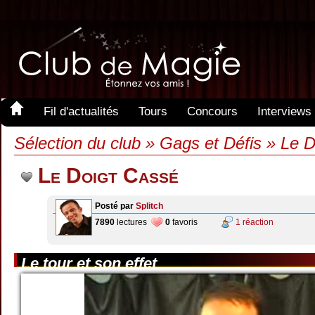
Fil d'actualités
Tours
Concours
Interviews
Sélection du club » Gags et Défis » Le 
Le Doigt Cassé
Posté par
Splitch
7890
lectures
0
favoris
1 réaction
Le tour et son effet