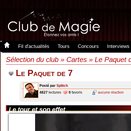
Fil d'actualités
Tours
Concours
Interviews
Sélection du club » Cartes » Le Paquet 
Le Paquet de 7
Posté par
Splitch
4827
lectures
0
favoris
aucune réaction
Le tour et son effet