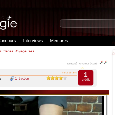
oncours
Interviews
Membres
Les Pièces Voyageuses
Difficulté "Amateur éclairé"
1
il y a 19 ans
s
1 réaction
crédit