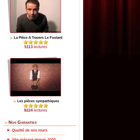
La Pièce A Travers Le Foulard
5113
lectures
Les pièces sympathiques
9224
lectures
Nos Garanties
Qualité de nos tours
Site présent depuis 2005