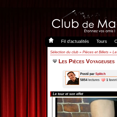
Fil d'actualités
Tours
C
Sélection du club » Pièces et Billets » 
Les Pièces Voyageuses
Posté par
Splitch
5854
lectures
1
favori
Le tour et son effet