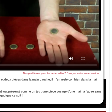
Des problèmes pour lire cette vidéo ? Essayez cette autre version...
e et deux pièces dans la main gauche, il m'en reste combien dans la main
t tout présenté comme un jeu : une pièce voyage d'une main à l'autre sans
quoique ce soit !