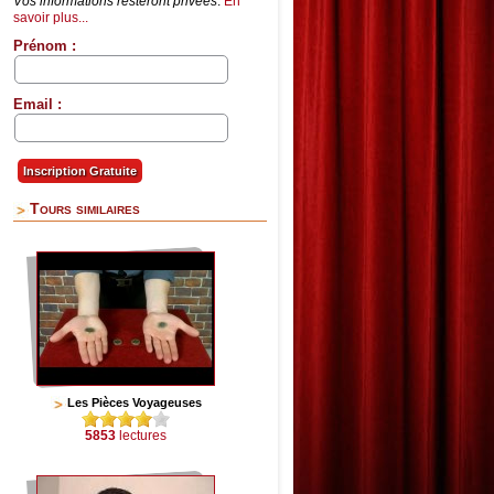
Vos informations resteront privées
.
En
savoir plus...
Prénom :
Email :
Tours similaires
Les Pièces Voyageuses
5853
lectures