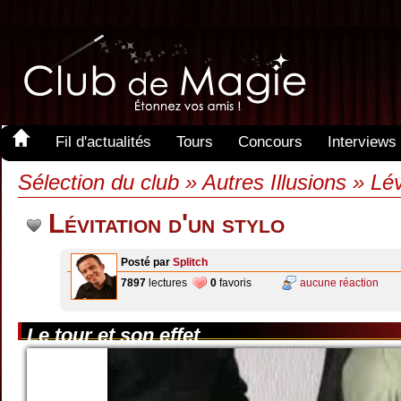
Fil d'actualités
Tours
Concours
Interviews
Sélection du club » Autres Illusions » Lév
Lévitation d'un stylo
Posté par
Splitch
7897
lectures
0
favoris
aucune réaction
Le tour et son effet