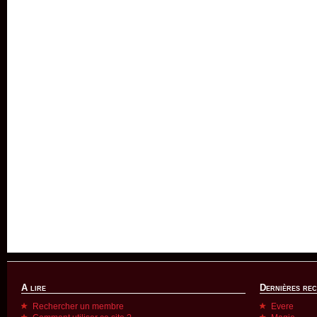
A lire
Dernières re
Rechercher un membre
Evere