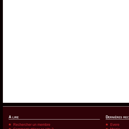
A lire
Dernières re
Rechercher un membre
Evere