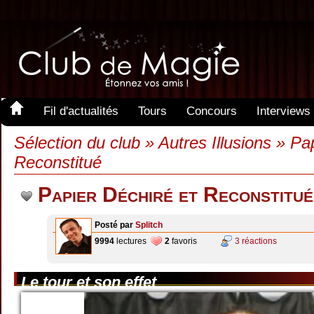
Fil d'actualités
Tours
Concours
Interviews
Sélection du club » Autres Illusions » Pa
Reconstitué
Papier Déchiré et Reconstitué
Posté par
Splitch
9994
lectures
2
favoris
3 réactions
Le tour et son effet