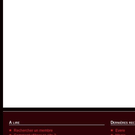
A lire
Dernières re
Rechercher un membre
Evere