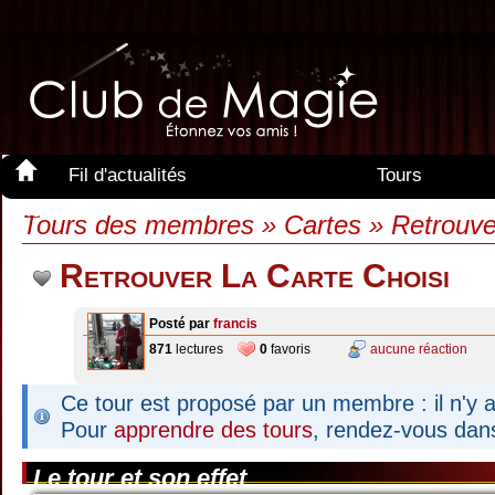
Fil d'actualités
Tours
Membres
Tours des membres » Cartes » Retrouver
Retrouver La Carte Choisi
Posté par
francis
871
lectures
0
favoris
aucune réaction
Ce tour est proposé par un membre : il n'y a
Pour
apprendre des tours
, rendez-vous dan
Le tour et son effet