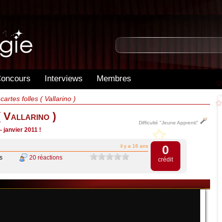
oncours
Interviews
Membres
rtes folles ( Vallarino )
 Vallarino )
Difficulté "Jeune Apprenti"
- janvier 2011 !
0
il y a 16 ans
s
20 réactions
crédit