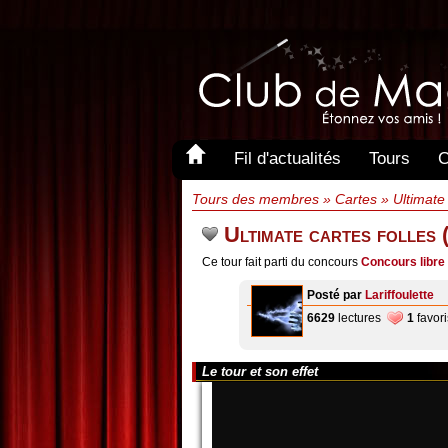
Fil d'actualités
Tours
C
Tours des membres » Cartes » Ultimate ca
Ultimate cartes folles (
Ce tour fait parti du concours
Concours libre 
Posté par
Lariffoulette
6629
lectures
1
favori
Le tour et son effet