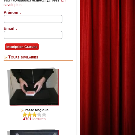
Vos informations resteront privées
.
En
savoir plus...
Prénom :
Email :
Tours similaires
Passe Magique
4701
lectures