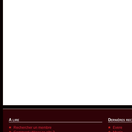
A lire
Dernières re
Rechercher un membre
Evere