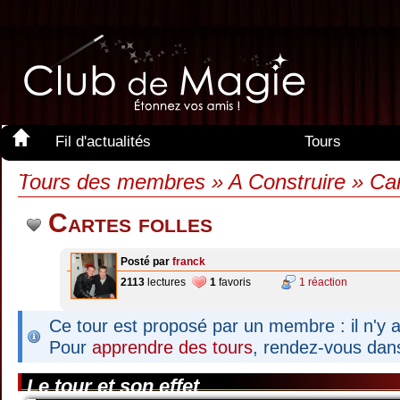
Fil d'actualités
Tours
Membres
Tours des membres » A Construire » Cart
Cartes folles
Posté par
franck
2113
lectures
1
favoris
1 réaction
Ce tour est proposé par un membre : il n'y a
Pour
apprendre des tours
, rendez-vous dan
Le tour et son effet