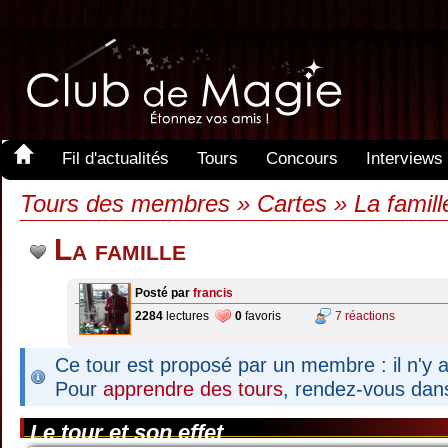
Fil d'actualités
Tours
Concours
Interviews
Tours des membres » Cartes » La famill
La famille
Posté par
francis
2284
lectures
0
favoris
7 réactions
Ce tour est proposé par un membre : il n'y a
Pour
apprendre des tours
, rendez-vous dan
Le tour et son effet