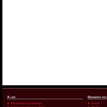
A lire
Dernières re
Rechercher un membre
Evere