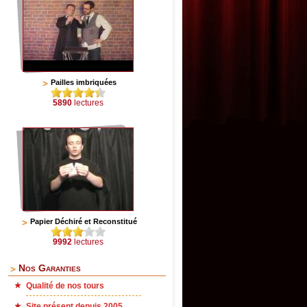
Pailles imbriquées
5890
lectures
Papier Déchiré et Reconstitué
9992
lectures
Nos Garanties
Qualité de nos tours
Site présent depuis 2005