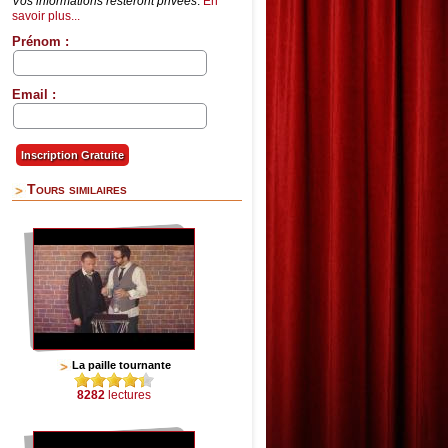
Vos informations resteront privées
.
En
savoir plus...
Prénom :
Email :
Tours similaires
La paille tournante
8282
lectures