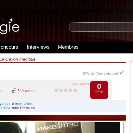
oncours
Interviews
Membres
 Le crayon magique
Difficulté "Jeune Apprenti"
0
il y a 16 ans
s
3 réactions
crédit
y a pas d'explication.
dans la
zone Premium