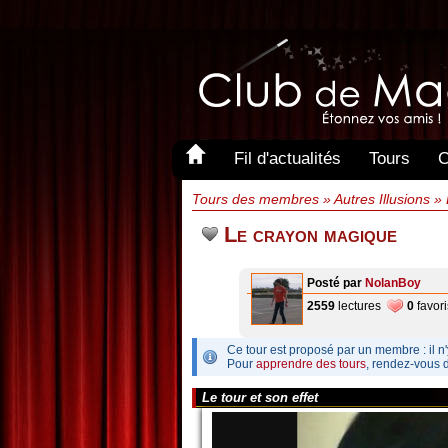
Fil d'actualités
Tours
C
Tours des membres » Autres Illusions »
Le crayon magique
Posté par
NolanBoy
2559
lectures
0
favori
Ce tour est proposé par un membre : il n'
Pour
apprendre des tours
, rendez-vous 
Le tour et son effet