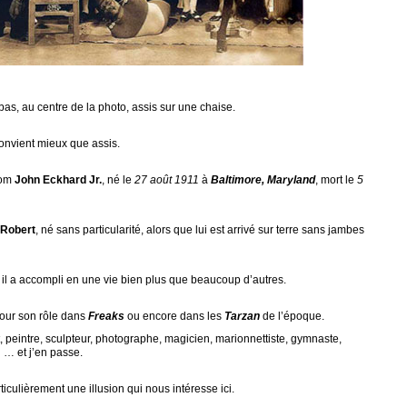
bas, au centre de la photo, assis sur une chaise.
convient mieux que assis.
nom
John Eckhard Jr.
, né le
27 août 1911
à
Baltimore, Maryland
, mort le
5
Robert
, né sans particularité, alors que lui est arrivé sur terre sans jambes
, il a accompli en une vie bien plus que beaucoup d’autres.
 pour son rôle dans
Freaks
ou encore dans les
Tarzan
de l’époque.
aret, peintre, sculpteur, photographe, magicien, marionnettiste, gymnaste,
 … et j’en passe.
ticulièrement une illusion qui nous intéresse ici.