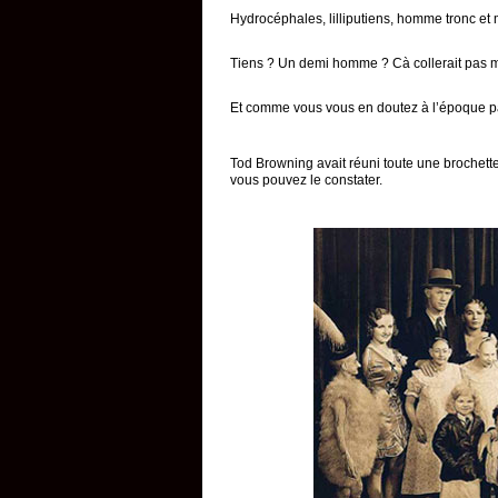
Hydrocéphales, lilliputiens, homme tronc 
Tiens ? Un demi homme ? Cà collerait pas
Et comme vous vous en doutez à l’époque pas
Tod Browning avait réuni toute une brochett
vous pouvez le constater.