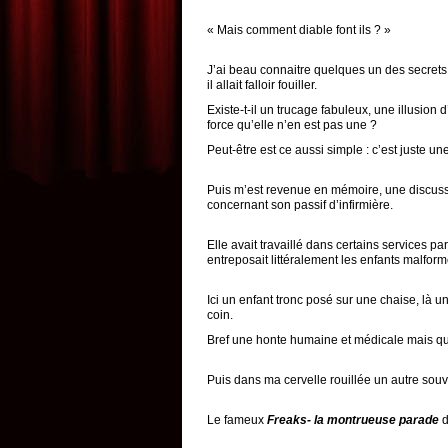
« Mais comment diable font ils ? »
J’ai beau connaitre quelques un des secrets q
il allait falloir fouiller.
Existe-t-il un trucage fabuleux, une illusion 
force qu’elle n’en est pas une ?
Peut-être est ce aussi simple : c’est juste u
Puis m’est revenue en mémoire, une discussi
concernant son passif d’infirmière.
Elle avait travaillé dans certains services p
entreposait littéralement les enfants malform
Ici un enfant tronc posé sur une chaise, là u
coin.
Bref une honte humaine et médicale mais qui 
Puis dans ma cervelle rouillée un autre souv
Le fameux
Freaks- la montrueuse parade