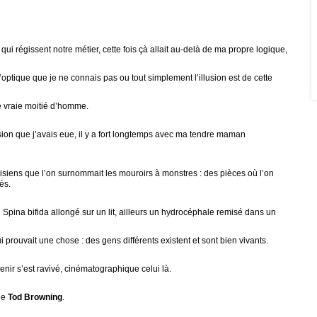
ui régissent notre métier, cette fois çà allait au-delà de ma propre logique,
d’optique que je ne connais pas ou tout simplement l’illusion est de cette
ne vraie moitié d’homme.
on que j’avais eue, il y a fort longtemps avec ma tendre maman
arisiens que l’on surnommait les mouroirs à monstres : des pièces où l’on
és.
n Spina bifida allongé sur un lit, ailleurs un hydrocéphale remisé dans un
prouvait une chose : des gens différents existent et sont bien vivants.
enir s’est ravivé, cinématographique celui là.
de
Tod Browning
.