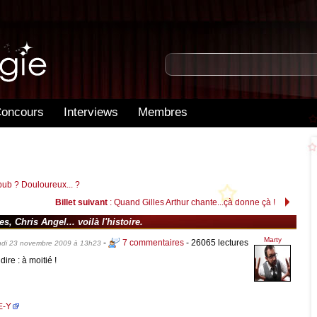
oncours
Interviews
Membres
pub ? Douloureux... ?
Billet suivant
: Quand Gilles Arthur chante...çà donne çà !
 Chris Angel... voilà l'histoire.
Marty
-
7 commentaires
- 26065 lectures
ndi 23 novembre 2009 à 13h23
re : à moitié !
E-Y