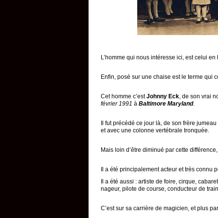
L’homme qui nous intéresse ici, est celui en 
Enfin, posé sur une chaise est le terme qui 
Cet homme c’est
Johnny Eck
, de son vrai 
février 1991
à
Baltimore Maryland
.
Il fut précédé ce jour là, de son frère jumeau
et avec une colonne vertébrale tronquée.
Mais loin d’être diminué par cette différence
Il a été principalement acteur et très connu
Il a été aussi : artiste de foire, cirque, cab
nageur, pilote de course, conducteur de train
C’est sur sa carrière de magicien, et plus par