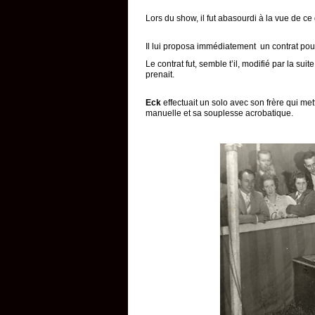
Lors du show, il fut abasourdi à la vue de ce
Il lui proposa immédiatement un contrat pour
Le contrat fut, semble t’il, modifié par la s
prenait.
Eck
effectuait un solo avec son frère qui met
manuelle et sa souplesse acrobatique.