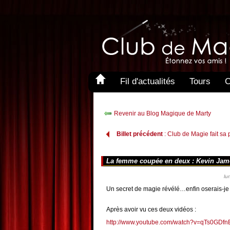
Fil d'actualités
Tours
C
Revenir au Blog Magique de Marty
Billet précédent
: Club de Magie fait sa 
La femme coupée en deux : Kevin James,
lu
Un secret de magie révélé…enfin oserais-je di
Après avoir vu ces deux vidéos :
http://www.youtube.com/watch?v=qTs0GDfn