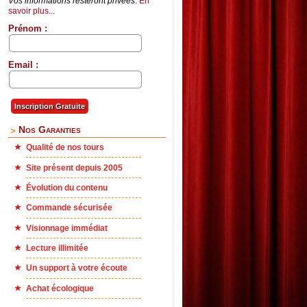
Vos informations resteront privées
.
En
savoir plus...
Prénom :
Email :
Nos Garanties
Qualité de nos tours
Site présent depuis 2005
Évolution du contenu
Commande sécurisée
Visionnage immédiat
Lecture illimitée
Un support à votre écoute
Achat écologique