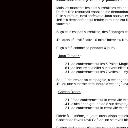
Maintenant, quand je le ferai, je pourrais dire :
Mais les moments les plus surréalistes étaient
Parfois il se retournait ébahi en me demandant 
Et le summum, c'est après que Juan nous ai ex
Jeff m'a demandé de lui refaire la routine car 
souvenir.
Si ça ce n'est pas surréaliste, des échanges c
J'ai aussi réussit à faire 10 min d'interview f
Et ça a été comme ça pendant 4 jours.
-
Juan Tamariz
:
- 2 H de conférence sur les 5 Points Mag
- 6 H de lecture et atelier sur divers effets
- 3 H de conférence sur les 7 voiles du My
Soit 11 heures en sa compagnie, a échanger l
J'ai eu une superbe demi heure d'échange ave
-
Gaétan Bloom
:
- 2 H30 de conférence sur la créativité et 
- 4 H d'atelier en groupe de 8 sur des pro
- 2 H de conférence sur la créativité et pr
Fidèle à lui même, toujours aussi dispo et plei
Content de t'avoir revu Gaétan, on se revoit bi