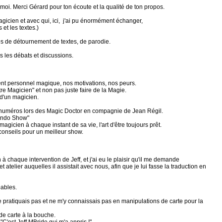
oi. Merci Gérard pour ton écoute et la qualité de ton propos.
gicien et avec qui, ici, j'ai pu énormément échanger,
et les textes.)
odes de détournement de textes, de parodie.
s les débats et discussions.
ent personnel magique, nos motivations, nos peurs.
tre Magicien" et non pas juste faire de la Magie.
 d'un magicien.
s numéros lors des Magic Doctor en compagnie de Jean Régil.
mando Show"
agicien à chaque instant de sa vie, l'art d'être toujours prêt.
conseils pour un meilleur show.
n à chaque intervention de Jeff, et j'ai eu le plaisir qu'il me demande
t atelier auquelles il assistait avec nous, afin que je lui fasse la traduction en
bables.
e pratiquais pas et ne m'y connaissais pas en manipulations de carte pour la
l de carte à la bouche.