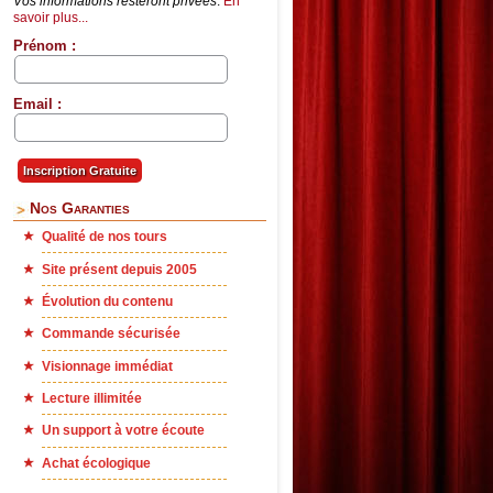
Vos informations resteront privées
.
En
savoir plus...
Prénom :
Email :
Nos Garanties
Qualité de nos tours
Site présent depuis 2005
Évolution du contenu
Commande sécurisée
Visionnage immédiat
Lecture illimitée
Un support à votre écoute
Achat écologique