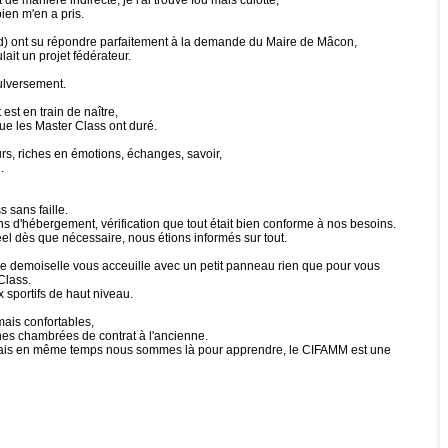
e manière indirecte, je l'ai trouvé fou mais culotté,
bien m'en a pris.
d) ont su répondre parfaitement à la demande du Maire de Mâcon,
ait un projet fédérateur.
ulversement.
est en train de naître,
que les Master Class ont duré.
rs, riches en émotions, échanges, savoir,
.
 sans faille.
ons d'hébergement, vérification que tout était bien conforme à nos besoins.
el dès que nécessaire, nous étions informés sur tout.
olie demoiselle vous acceuille avec un petit panneau rien que pour vous
Class.
sportifs de haut niveau.
mais confortables,
nes chambrées de contrat à l'ancienne.
se, mais en même temps nous sommes là pour apprendre, le CIFAMM est une