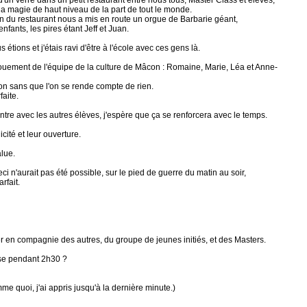
d'un verre dans un petit restaurant entre nous tous, Master Class et élèves,
 la magie de haut niveau de la part de tout le monde.
on du restaurant nous a mis en route un orgue de Barbarie géant,
nfants, les pires étant Jeff et Juan.
s étions et j'étais ravi d'être à l'école avec ces gens là.
vouement de l'équipe de la culture de Mâcon : Romaine, Marie, Léa et Anne-
ion sans que l'on se rende compte de rien.
faite.
ontre avec les autres élèves, j'espère que ça se renforcera avec le temps.
icité et leur ouverture.
lue.
eci n'aurait pas été possible, sur le pied de guerre du matin au soir,
rfait.
ouer en compagnie des autres, du groupe de jeunes initiés, et des Masters.
se pendant 2h30 ?
 quoi, j'ai appris jusqu'à la dernière minute.)