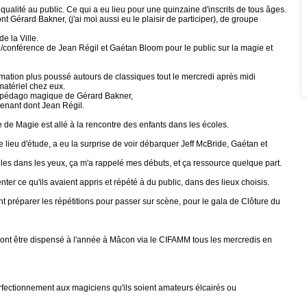
qualité au public. Ce qui a eu lieu pour une quinzaine d'inscrits de tous âges.
nt Gérard Bakner, (j'ai moi aussi eu le plaisir de participer), de groupe
e la Ville.
e/conférence de Jean Régil et Gaétan Bloom pour le public sur la magie et
rmation plus poussé autours de classiques tout le mercredi après midi
matériel chez eux.
le pédago magique de Gérard Bakner,
rvenant dont Jean Régil.
 de Magie est allé à la rencontre des enfants dans les écoles.
e lieu d'étude, a eu la surprise de voir débarquer Jeff McBride, Gaétan et
elles dans les yeux, ça m'a rappelé mes débuts, et ça ressource quelque part.
nter ce qu'ils avaient appris et répété à du public, dans des lieux choisis.
ont préparer les répétitions pour passer sur scène, pour le gala de Clôture du
 vont être dispensé à l'année à Mâcon via le CIFAMM tous les mercredis en
erfectionnement aux magiciens qu'ils soient amateurs élcairés ou