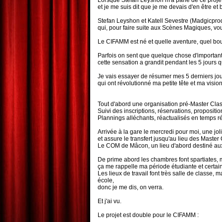
Lorsque Stefan Leyshon m'a parlé de ce projet d
et je me suis dit que je me devais d'en être et 
Stefan Leyshon et Katell Sevestre (Madgicpro
qui, pour faire suite aux Scènes Magiques, voul
Le CIFAMM est né et quelle aventure, quel bo
Parfois on sent que quelque chose d'important 
cette sensation a grandit pendant les 5 jours 
Je vais essayer de résumer mes 5 derniers jou
qui ont révolutionné ma petite tête et ma vision
Tout d'abord une organisation pré-Master Class
Suivi des inscriptions, réservations, propositi
Plannings alléchants, réactualisés en temps ré
Arrivée à la gare le mercredi pour moi, une j
et assure le transfert jusqu'au lieu des Master 
Le COM de Mâcon, un lieu d'abord destiné aux 
De prime abord les chambres font spartiates, 
ça me rappelle ma période étudiante et certai
Les lieux de travail font très salle de clas
école,
donc je me dis, on verra.
Et j'ai vu.
Le projet est double pour le CIFAMM :