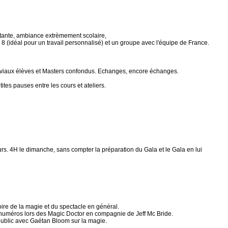
tante, ambiance extrèmement scolaire,
8 (idéal pour un travail personnalisé) et un groupe avec l'équipe de France.
viaux élèves et Masters confondus. Echanges, encore échanges.
tes pauses entre les cours et ateliers.
rs. 4H le dimanche, sans compter la préparation du Gala et le Gala en lui
toire de la magie et du spectacle en général.
s numéros lors des Magic Doctor en compagnie de Jeff Mc Bride.
public avec Gaétan Bloom sur la magie.