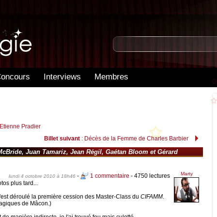
oncours
Interviews
Membres
Etienne Pradier
Billet suivant
: Décès de la Femme de Charles Barbier
Bride, Juan Tamariz, Jean Régil, Gaétan Bloom et Gérard
Marty
-
1 commentaire
- 4750 lectures
lundi 4 octobre 2010 à 18h46
os plus tard...
s'est déroulé la première cession des Master-Class du
CIFAMM
.
 Magiques de Mâcon.)