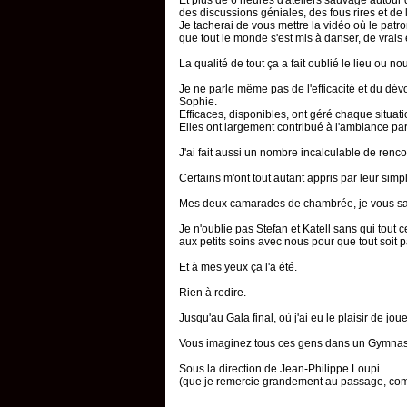
Et plus de 6 heures d'ateliers sauvage autour 
des discussions géniales, des fous rires et de
Je tacherai de vous mettre la vidéo où le patr
que tout le monde s'est mis à danser, de vrais e
La qualité de tout ça a fait oublié le lieu ou nou
Je ne parle même pas de l'efficacité et du dé
Sophie.
Efficaces, disponibles, ont géré chaque situat
Elles ont largement contribué à l'ambiance par
J'ai fait aussi un nombre incalculable de renc
Certains m'ont tout autant appris par leur simpl
Mes deux camarades de chambrée, je vous sa
Je n'oublie pas Stefan et Katell sans qui tout c
aux petits soins avec nous pour que tout soit pa
Et à mes yeux ça l'a été.
Rien à redire.
Jusqu'au Gala final, où j'ai eu le plaisir de j
Vous imaginez tous ces gens dans un Gymna
Sous la direction de Jean-Philippe Loupi.
(que je remercie grandement au passage, comme