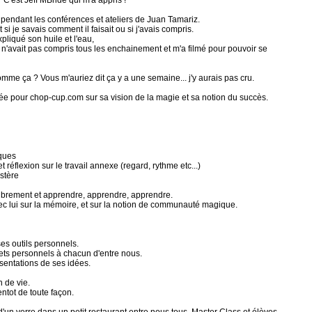
 "C'est Jeff MBride qui m'a appris !"
 pendant les conférences et ateliers de Juan Tamariz.
si je savais comment il faisait ou si j'avais compris.
pliqué son huile et l'eau,
il n'avait pas compris tous les enchainement et m'a filmé pour pouvoir se
omme ça ? Vous m'auriez dit ça y a une semaine... j'y aurais pas cru.
ilmée pour chop-cup.com sur sa vision de la magie et sa notion du succès.
iques
 et réflexion sur le travail annexe (regard, rythme etc...)
stère
ibrement et apprendre, apprendre, apprendre.
c lui sur la mémoire, et sur la notion de communauté magique.
ses outils personnels.
jets personnels à chacun d'entre nous.
ésentations de ses idées.
n de vie.
entot de toute façon.