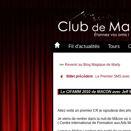
Fil d'actualités
Tours
C
Revenir au Blog Magique de Marty
Billet précédent
: Le Premier SMS avec 
Le CIFAMM 2010 de MACON avec Jeff Mc
Bakner...
Allez voilà un premier CR je rajouterai des phot
Je viens de rentrer dans la nuit de Mâcon où 
( Centre international de Formation aux Arts