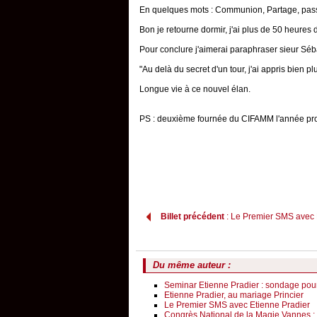
En quelques mots : Communion, Partage, passio
Bon je retourne dormir, j'ai plus de 50 heures
Pour conclure j'aimerai paraphraser sieur Séba
"Au delà du secret d'un tour, j'ai appris bien p
Longue vie à ce nouvel élan.
PS : deuxième fournée du CIFAMM l'année proc
Billet précédent
: Le Premier SMS avec 
Du même auteur :
Seminar Etienne Pradier : sondage pou
Etienne Pradier, au mariage Princier
Le Premier SMS avec Etienne Pradier
Congrès National de la Magie Vannes :