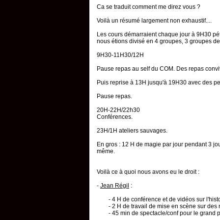
Ca se traduit comment me direz vous ?
Voilà un résumé largement non exhaustif....
Les cours démarraient chaque jour à 9H30 pé
nous étions divisé en 4 groupes, 3 groupes de 
9H30-11H30/12H
Pause repas au self du COM. Des repas convi
Puis reprise à 13H jusqu'à 19H30 avec des peti
Pause repas.
20H-22H/22h30
Conférences.
23H/1H ateliers sauvages.
En gros : 12 H de magie par jour pendant 3 jou
même.
Voilà ce à quoi nous avons eu le droit :
-
Jean Régil
:
- 4 H de conférence et de vidéos sur l'his
- 2 H de travail de mise en scène sur de
- 45 min de spectacle/conf pour le grand 