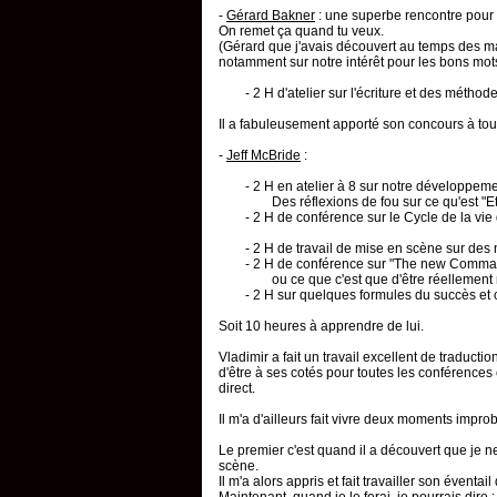
-
Gérard Bakner
: une superbe rencontre pour m
On remet ça quand tu veux.
(Gérard que j'avais découvert au temps des ma
notamment sur notre intérêt pour les bons mots 
- 2 H d'atelier sur l'écriture et des méth
Il a fabuleusement apporté son concours à tou
-
Jeff McBride
:
- 2 H en atelier à 8 sur notre développem
Des réflexions de fou sur ce qu'est "E
- 2 H de conférence sur le Cycle de la vie
- 2 H de travail de mise en scène sur de
- 2 H de conférence sur "The new Com
ou ce que c'est que d'être réellement m
- 2 H sur quelques formules du succès et 
Soit 10 heures à apprendre de lui.
Vladimir a fait un travail excellent de traductio
d'être à ses cotés pour toutes les conférences e
direct.
Il m'a d'ailleurs fait vivre deux moments impro
Le premier c'est quand il a découvert que je n
scène.
Il m'a alors appris et fait travailler son éventai